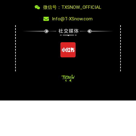
微信号：TXSNOW_OFFICIAL
Info@T-XSnow.com