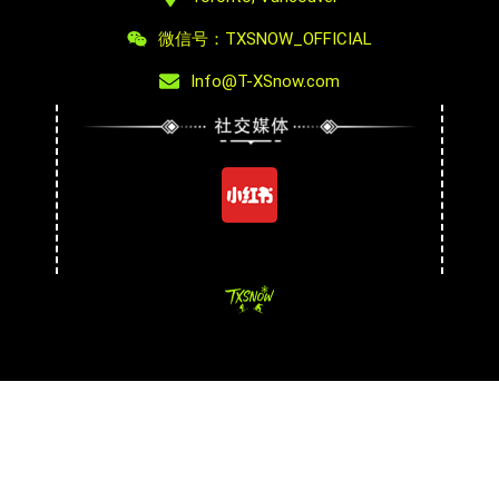
微信号：TXSNOW_OFFICIAL
Info@T-XSnow.com