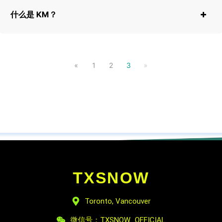
什么是 KM？
«
1
2
3
»
TXSNOW
Toronto, Vancouver
微信号：TXSNOW_OFFICIAL