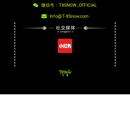
微信号：TXSNOW_OFFICIAL
Info@T-XSnow.com