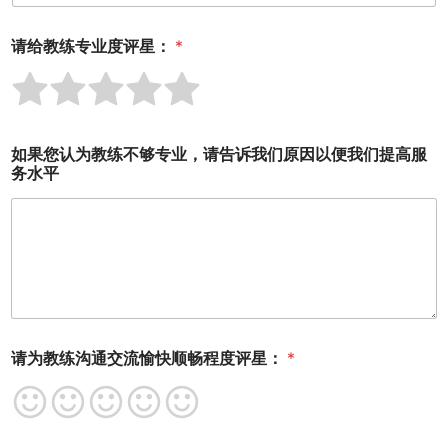
请给教练专业度评星：
*
R
R
R
R
R
a
a
a
a
a
t
t
t
t
t
e
e
e
e
e
1
2
3
4
5
如果您认为教练不够专业，请告诉我们原因以便我们提高服
o
o
o
o
o
务水平
u
u
u
u
u
t
t
t
t
t
o
o
o
o
o
f
f
f
f
f
5
5
5
5
5
请为教练沟通交流愉快顺畅程度评星：
*
R
R
R
R
R
a
a
a
a
a
t
t
t
t
t
e
e
e
e
e