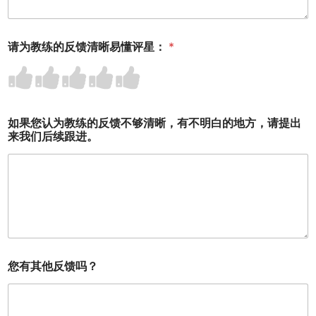
请为教练的反馈清晰易懂评星：
*
R
R
R
R
R
a
a
a
a
a
t
t
t
t
t
e
e
e
e
e
1
2
3
4
5
如果您认为教练的反馈不够清晰，有不明白的地方，请提出
o
o
o
o
o
来我们后续跟进。
u
u
u
u
u
t
t
t
t
t
o
o
o
o
o
f
f
f
f
f
5
5
5
5
5
您有其他反馈吗？