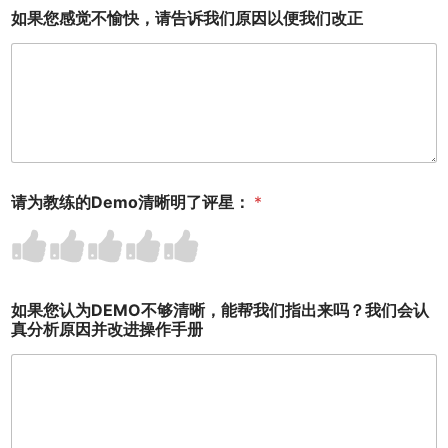
1
2
3
4
5
如果您感觉不愉快，请告诉我们原因以便我们改正
o
o
o
o
o
u
u
u
u
u
t
t
t
t
t
o
o
o
o
o
f
f
f
f
f
5
5
5
5
5
请为教练的Demo清晰明了评星：
*
R
R
R
R
R
a
a
a
a
a
t
t
t
t
t
e
e
e
e
e
1
2
3
4
5
如果您认为DEMO不够清晰，能帮我们指出来吗？我们会认
o
o
o
o
o
真分析原因并改进操作手册
u
u
u
u
u
t
t
t
t
t
o
o
o
o
o
f
f
f
f
f
5
5
5
5
5